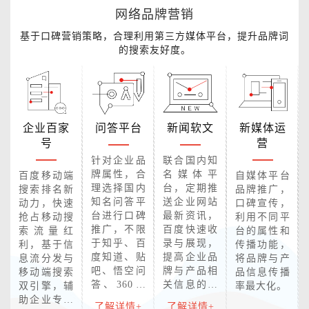
网络品牌营销
基于口碑营销策略，合理利用第三方媒体平台，提升品牌词
的搜索友好度。
企业百家
问答平台
新闻软文
新媒体运
号
营
针对企业品
联合国内知
牌属性，合
名媒体平
百度移动端
自媒体平台
理选择国内
台，定期推
搜索排名新
品牌推广，
知名问答平
送企业网站
动力，快速
口碑宣传，
台进行口碑
最新资讯，
抢占移动搜
利用不同平
推广，不限
百度快速收
索流量红
台的属性和
于知乎、百
录与展现，
利，基于信
传播功能，
度知道、贴
提高企业品
息流分发与
将品牌与产
吧、悟空问
牌与产品相
移动端搜索
品信息传播
答、360、
关信息的曝
双引擎，辅
率最大化。
天涯、新浪
光量，增强
助企业专业
了解详情+
了解详情+