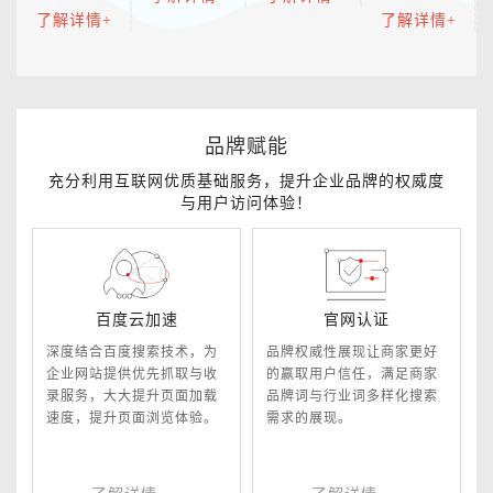
爱问等等，
企业声誉，
运营企业百
了解详情+
了解详情+
巧妙宣传企
创业公司企
家号，快速
业品牌口碑
业品牌推广
建立影响
传播。
首选。
力，促进产
品转化，提
高品牌曝光
率。
品牌赋能
充分利用互联网优质基础服务，提升企业品牌的权威度
与用户访问体验！
百度云加速
官网认证
深度结合百度搜索技术，为
品牌权威性展现让商家更好
企业网站提供优先抓取与收
的赢取用户信任，满足商家
录服务，大大提升页面加载
品牌词与行业词多样化搜索
速度，提升页面浏览体验。
需求的展现。